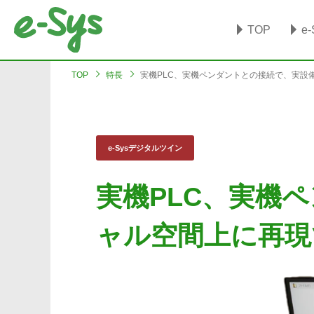
TOP
e
TOP
特長
実機PLC、実機ペンダントとの接続で、実設
e-Sysデジタルツイン
実機PLC、実機
ャル空間上に再現